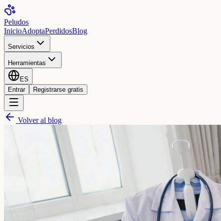
Peludos
Inicio
Adopta
Perdidos
Blog
Servicios
Herramientas
ES
Entrar
Registrarse gratis
Volver al blog