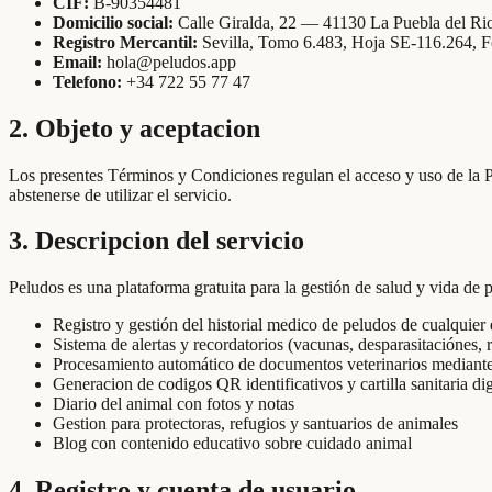
CIF:
B-90354481
Domicilio social:
Calle Giralda, 22 — 41130 La Puebla del Rio
Registro Mercantil:
Sevilla, Tomo 6.483, Hoja SE-116.264, F
Email:
hola@peludos.app
Telefono:
+34 722 55 77 47
2. Objeto y aceptacion
Los presentes Términos y Condiciones regulan el acceso y uso de la Pla
abstenerse de utilizar el servicio.
3. Descripcion del servicio
Peludos es una plataforma gratuita para la gestión de salud y vida de 
Registro y gestión del historial medico de peludos de cualquier
Sistema de alertas y recordatorios (vacunas, desparasitaciónes, 
Procesamiento automático de documentos veterinarios mediante in
Generacion de codigos QR identificativos y cartilla sanitaria dig
Diario del animal con fotos y notas
Gestion para protectoras, refugios y santuarios de animales
Blog con contenido educativo sobre cuidado animal
4. Registro y cuenta de usuario