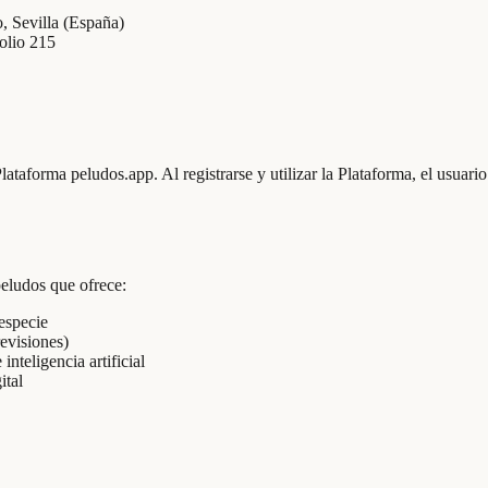
, Sevilla (España)
olio 215
taforma peludos.app. Al registrarse y utilizar la Plataforma, el usuari
peludos que ofrece:
 especie
revisiones)
teligencia artificial
ital